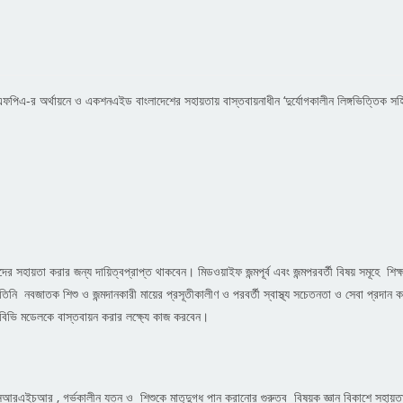
নএফপিএ-র অর্থায়নে ও একশনএইড বাংলাদেশের সহায়তায় বাস্তবায়নাধীন ‘দুর্যোগকালীন লিঙ্গভিত্তিক সহিং
হায়তা করার জন্য দায়িত্বপ্রাপ্ত থাকবেন। মিডওয়াইফ জন্মপূর্ব এবং জন্মপরবর্তী বিষয় সমূহে শিক্ষা,
নি নবজাতক শিশু ও জন্মদানকারী মায়ের প্রসূতীকালীণ ও পরবর্তী স্বাস্থ্য সচেতনতা ও সেবা প্
িভি মডেলকে বাস্তবায়ন করার লক্ষ্যে কাজ করবেন।
পনা, এসআরএইচআর , গর্ভকালীন যত্ন ও শিশুকে মাতৃদুগ্ধ পান করানোর গুরুত্ব বিষয়ক জ্ঞান বিকাশে সহায়