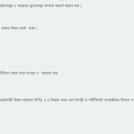
িষ্ঠানসমূহ ও অন্যান্য সূযোগসমূহ সম্পর্কে পরামর্শ প্রদান করা।
াল থাকার বিষয়ে সচেষ্ট থাকা।
ন্য বিভিন্ন সময়ে তথ্য সংগ্রহ ও সরবরাহ করা
িডওায়ইফারী বিষয়ে স্নাাতক ডিগ্রি ( এ বিষয়ক অন্য কোন ডিগ্রী বা সার্টিফিকেট অগ্রাধীকার হিসেবে গণ