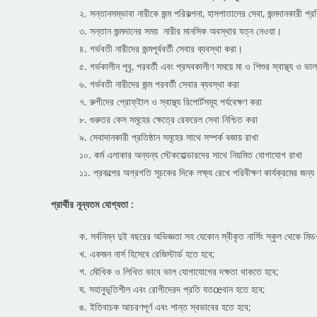
২. সন্তানসম্ভাবা নারীকে জন্ম পরিকল্পনা, হাসপাতালের সেবা, জন্মদানকারী প্রত
৩. সন্তান জন্মদানের সময় নারীর মানসিক অবস্থার যত্ন নেওয়া।
৪. গর্ভবতী নারীদের জন্মপূর্ববর্তী সেবার ব্যবস্থা করা।
৫. গর্ভকালীন পূবৃ, পরবর্তী এবং প্রসবকালীণ সময়ে মা ও শিশুর স্বাস্থ্য ও ভ
৬. গর্ভবতী নারীদের জন্ম পরবর্তী সেবার ব্যবস্থা করা
৭. রুগীদের প্রোফ্ইাল ও স্বাস্থ্য রিপোর্টসমূহ পর্যবেক্ষণ করা
৮. গুরুতর কেস সমূহের ক্ষেত্রে রেফরেল সেবা নিশ্চিত করা
৯. সেবাদানকারী প্রতিষ্ঠান সমূহের সাথে সম্পর্ক বজায় রাখা
১০. কর্ম এলাকার অন্যন্য স্টেকহোল্ডারদের সাথে নিয়মিত যোগাযোগ রাখা
১১. প্রকল্পের অগ্রগতি সূচকের দিকে লক্ষ্য রেখে পরিবীক্ষণ কার্যক্রমের জ
প্রার্থীর নূন্যতম যোগ্যতা :
ক. সর্বনিম্ন দুই বছরের অভিজ্ঞতা সহ যেকোন স্বীকৃত নার্সিং স্কুল থেকে ম
খ. একজন নার্স হিসেবে রেজিস্টার্ড হতে হবে;
গ. মৌখিক ও লিখিত ভাবে ভাল যোগাযোগের দক্ষতা থাকতে হবে;
ঘ. সহানুভূতিশীল এবং রোগীদেরদ প্রতি যতœবান হতে হবে;
ঙ. ইতিবাচক আচরণপূর্ণ এবং শান্ত স্বভাবের হতে হবে;