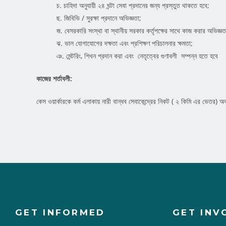
চ. চাহিদা অনুযায়ী ২৪ ঘন্টা সেবা প্রদানের জন্য প্রস্তুত থাকতে হবে;
ছ. জিবিভি / সুরক্ষা প্রদানে অভিজ্ঞতা;
জ. বেসরকারি সংস্থা বা স্থানীয় সরকার কর্তৃপক্ষের সাথে কাজ করার অভিজ্ঞত
ঝ. ভাল যোগাযোগের দক্ষতা এবং প্রশিক্ষণ পরিচালনার ক্ষমতা;
ঞ. মেন্টরিং, শিখন প্রদান করা এবং নেতৃত্বের গুণাবলী সম্পন্ন হতে হবে
কাজের শর্তাবলী:
কেস ওয়ার্কারকে কর্ম এলাকায় নারী বান্ধব সেবাকেন্দ্রের নিকট ( ২ কিমি এর ভেতর
GET INFORMED
GET INV