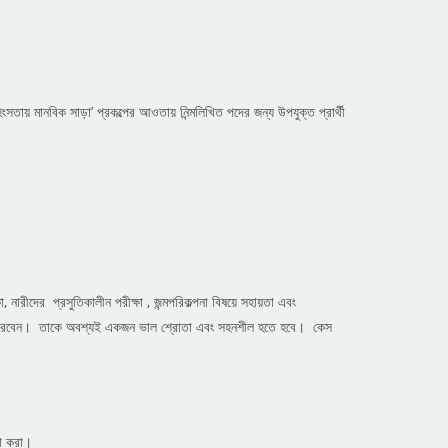
সতায় মানবিক সাড়া’ প্রকল্পের আওতায় নিন্মলিখিত পদের জন্য উপযুক্ত প্রার্থী
 নারীদের প্রসুতিকালীন পরীক্ষা , জন্মপরিকল্পনা বিষয়ে সহায়তা এবং
রদান করবেন। তাকে অবশ্যই একজন ভাল শ্রোতা এবং সহনশীল হতে হবে। কেস
তা করা।